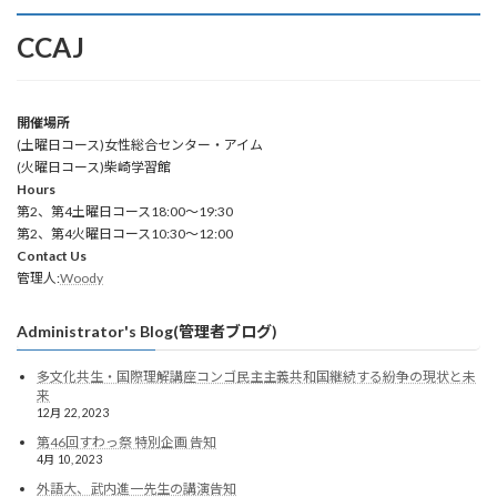
CCAJ
開催場所
(土曜日コース)女性総合センター・アイム
(火曜日コース)柴崎学習館
Hours
第2、第4土曜日コース18:00～19:30
第2、第4火曜日コース10:30～12:00
Contact Us
管理人:
Woody
Administrator's Blog(管理者ブログ)
多文化共生・国際理解講座コンゴ民主主義共和国継続する紛争の現状と未
来
12月 22, 2023
第46回すわっ祭 特別企画 告知
4月 10, 2023
外語大、武内進一先生の講演告知