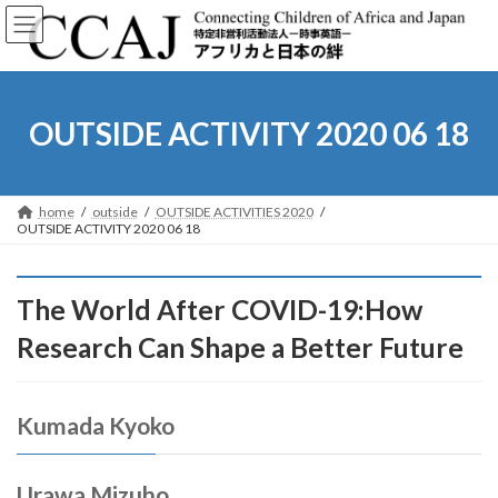
コ
ナ
ン
ビ
テ
ゲ
ン
ー
ツ
シ
へ
ョ
OUTSIDE ACTIVITY 2020 06 18
ス
ン
キ
に
ッ
移
プ
動
home
outside
OUTSIDE ACTIVITIES 2020
OUTSIDE ACTIVITY 2020 06 18
The World After COVID-19:How
Research Can Shape a Better Future
Kumada Kyoko
Urawa Mizuho