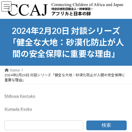
コ
ナ
ン
ビ
テ
ゲ
ン
ー
ツ
シ
2024年2月20日 対談シリーズ
へ
ョ
ス
ン
「健全な大地：砂漠化防止が人
キ
に
ッ
移
間の安全保障に重要な理由」
プ
動
home
2024年2月20日 対談シリーズ「健全な大地：砂漠化防止が人間の安全保障に
重要な理由」
Shibuya Kastuko
Kumada Kyoko
検索