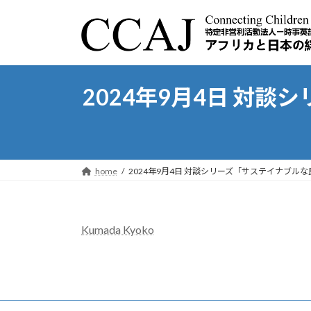
コ
ナ
ン
ビ
テ
ゲ
ン
ー
ツ
シ
2024年9月4日 対
へ
ョ
ス
ン
キ
に
ッ
移
プ
動
home
2024年9月4日 対談シリーズ「サステイナブ
Kumada Kyoko