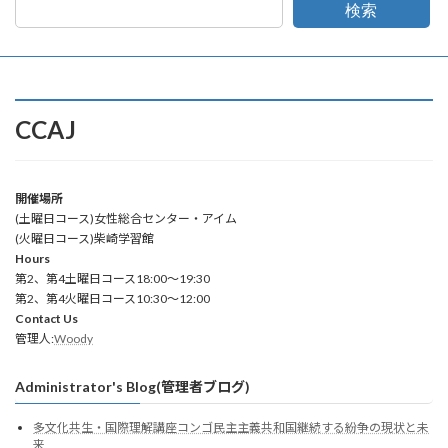
検索
CCAJ
開催場所
(土曜日コース)女性総合センター・アイム
(火曜日コース)柴崎学習館
Hours
第2、第4土曜日コース18:00～19:30
第2、第4火曜日コース10:30～12:00
Contact Us
管理人:
Woody
Administrator's Blog(管理者ブログ)
多文化共生・国際理解講座コンゴ民主主義共和国継続する紛争の現状と未
来