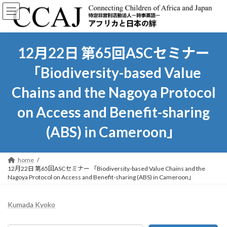
コ
ナ
ン
ビ
テ
ゲ
ン
ー
ツ
シ
12月22日 第65回ASCセミナー
へ
ョ
ス
ン
「Biodiversity-based Value
キ
に
ッ
移
Chains and the Nagoya Protocol
プ
動
on Access and Benefit-sharing
(ABS) in Cameroon」
home
12月22日 第65回ASCセミナー 「Biodiversity-based Value Chains and the
Nagoya Protocol on Access and Benefit-sharing (ABS) in Cameroon」
Kumada Kyoko