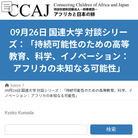
コ
ナ
ン
ビ
テ
ゲ
ン
ー
ツ
シ
09月26日 国連大学 対談シリー
へ
ョ
ス
ン
ズ：「持続可能性のための高等
キ
に
ッ
移
教育、科学、イノベーション：
プ
動
アフリカの未知なる可能性」
home
09月26日 国連大学 対談シリーズ：「持続可能性のための高等教育、科学、イ
ノベーション： アフリカの未知なる可能性」
Kyoko Kumada
検索