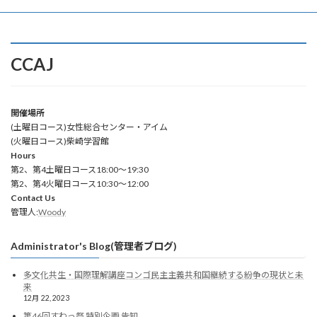
CCAJ
開催場所
(土曜日コース)女性総合センター・アイム
(火曜日コース)柴崎学習館
Hours
第2、第4土曜日コース18:00～19:30
第2、第4火曜日コース10:30～12:00
Contact Us
管理人:
Woody
Administrator's Blog(管理者ブログ)
多文化共生・国際理解講座コンゴ民主主義共和国継続する紛争の現状と未
来
12月 22, 2023
第46回すわっ祭 特別企画 告知